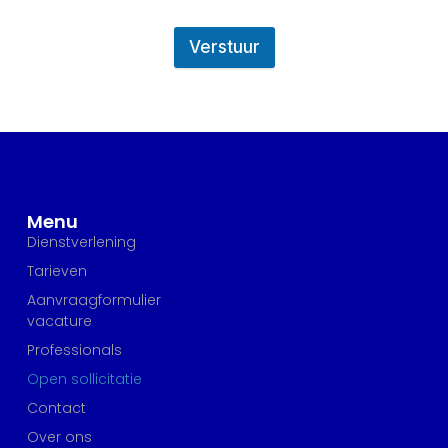
Verstuur
Menu
Dienstverlening
Tarieven
Aanvraagformulier
vacature
Professionals
Open sollicitatie
Contact
Over ons