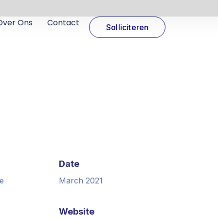
Over Ons
Contact
Solliciteren
Date
e
March 2021
Website