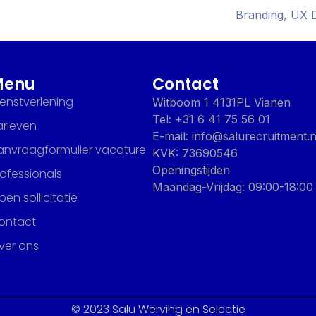
Branding, UX 
Menu
Contact
ienstverlening
Witboom 1 4131PL Vianen
Tel: +31 6 41 75 56 01
arieven
E-mail: info@salurecruitment.n
anvraagformulier vacature
KVK: 73690546
Openingstijden
rofessionals
Maandag-Vrijdag: 09:00-18:00
en sollicitatie
ontact
ver ons
© 2023 Salu Werving en Selectie