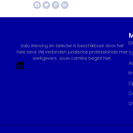
D
Salu Werving en Selectie is beschikbaar door het
hele land. Wij verbinden juridische professionals met
T
werkgevers. Jouw carrière begint hier.
A
P
Op
C
O