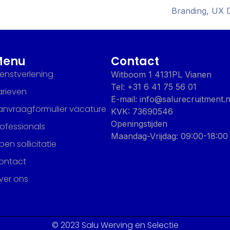
Branding, UX 
Menu
Contact
ienstverlening
Witboom 1 4131PL Vianen
Tel: +31 6 41 75 56 01
arieven
E-mail: info@salurecruitment.n
anvraagformulier vacature
KVK: 73690546
Openingstijden
rofessionals
Maandag-Vrijdag: 09:00-18:00
en sollicitatie
ontact
ver ons
© 2023 Salu Werving en Selectie