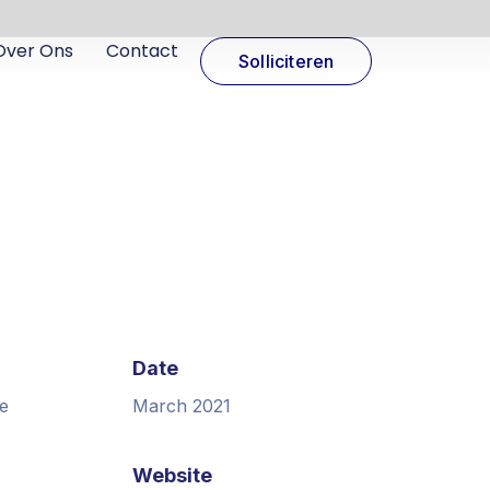
Over Ons
Contact
Solliciteren
Date
e
March 2021
Website