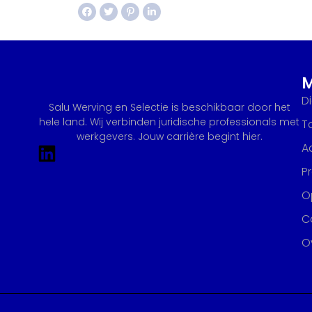
D
Salu Werving en Selectie is beschikbaar door het
hele land. Wij verbinden juridische professionals met
T
werkgevers. Jouw carrière begint hier.
A
P
Op
C
O