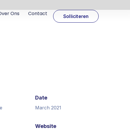
Over Ons
Contact
Solliciteren
Date
e
March 2021
Website