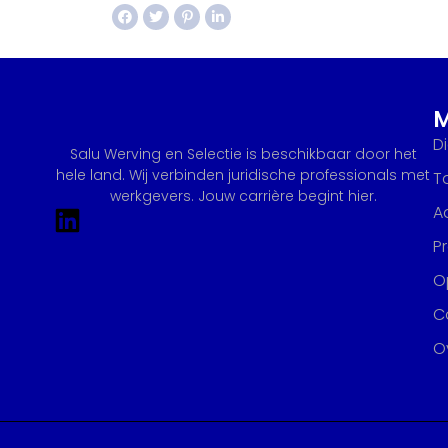
D
Salu Werving en Selectie is beschikbaar door het
hele land. Wij verbinden juridische professionals met
T
werkgevers. Jouw carrière begint hier.
A
P
Op
C
O