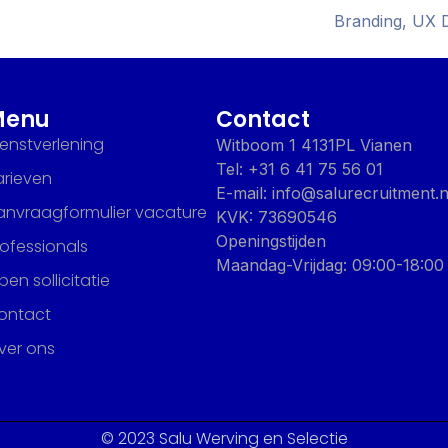
Branding, UX 
Menu
Contact
ienstverlening
Witboom 1 4131PL Vianen
Tel: +31 6 41 75 56 01
arieven
E-mail: info@salurecruitment.n
anvraagformulier vacature
KVK: 73690546
Openingstijden
rofessionals
Maandag-Vrijdag: 09:00-18:00
en sollicitatie
ontact
ver ons
© 2023 Salu Werving en Selectie